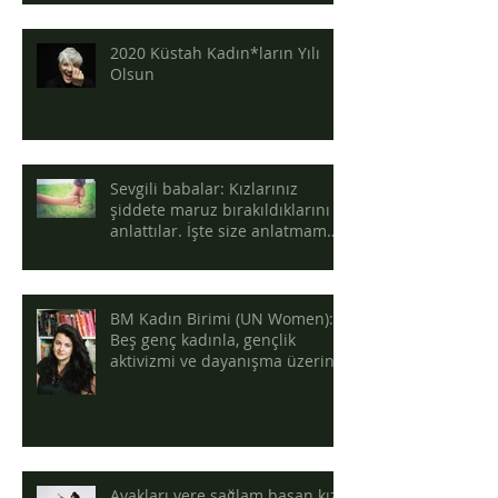
2020 Küstah Kadın*ların Yılı
Olsun
Sevgili babalar: Kızlarınız
şiddete maruz bırakıldıklarını
anlattılar. İşte size anlatmama
sebepleri
BM Kadın Birimi (UN Women):
Beş genç kadınla, gençlik
aktivizmi ve dayanışma üzerine
Ayakları yere sağlam basan kız