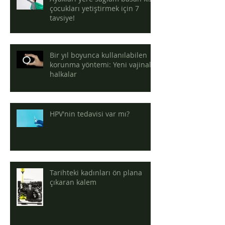
çocukları yetiştirmek için 7
tavsiye!
Bir yıl boyunca kullanılabilen
korunma yöntemi: Yeni vajinal
halkalar
HPV'nin tedavisi var mı?
Tarihteki kadınları ön plana
çıkaran kalem