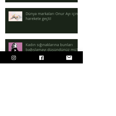
Dünya markaları Onur Ayı için
harekete geçti!
Kadın sığınaklarına bunları
bağışlamayı düşündünüz mü?
Arşiv
Aralık 2019
(3)
3 yazı
Ağustos 2019
(4)
4 yazı
Ağustos 2018
(1)
1 yazı
Haziran 2018
(1)
1 yazı
Mayıs 2018
(3)
3 yazı
Şubat 2018
(1)
1 yazı
Ocak 2018
(2)
2 yazı