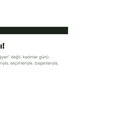
ı!
yan” değil, kadınlar günü.
rıyla, seçimleriyle, başarılarıyla,
Bizi Takip Edin