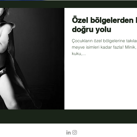
Özel bölgelerden
doğru yolu
Çocukların özel bölgelerine takıl
meyve isimleri kadar fazla! Minik,
kuku,...