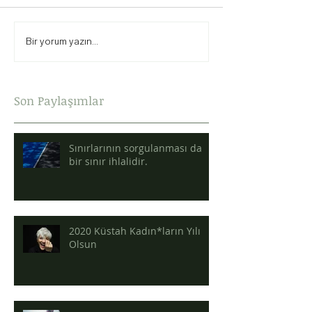
Bir yorum yazın...
Son Paylaşımlar
Sınırlarının sorgulanması da
bir sınır ihlalidir.
2020 Küstah Kadın*ların Yılı
Olsun