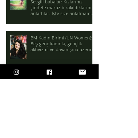
Sevgili babalar: Kızlarınız
şiddete maruz bırakıldıklarını
anlattılar. İşte size anlatmama
sebepleri
BM Kadın Birimi (UN Women):
Beş genç kadınla, gençlik
aktivizmi ve dayanışma üzerine
Ayakları yere sağlam basan kız
çocukları yetiştirmek için 7
tavsiye!
Bir yıl boyunca kullanılabilen
korunma yöntemi: Yeni vajinal
halkalar